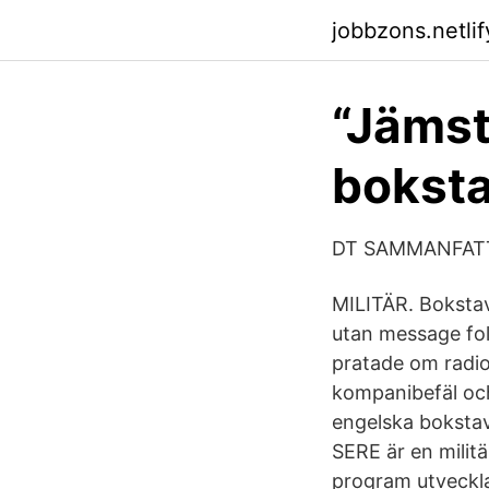
jobbzons.netlif
“Jämst
boksta
DT SAMMANFATTA
MILITÄR. Bokstav
utan message foll
pratade om radio
kompanibefäl och 
engelska bokstav
SERE är en militä
program utvecklat