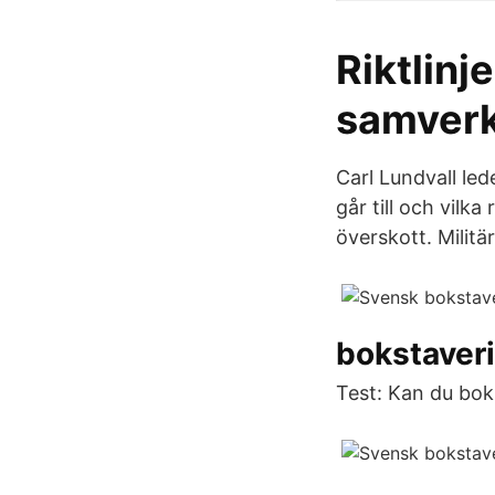
Riktlinj
samverk
Carl Lundvall le
går till och vilk
överskott. Milit
bokstaveri
Test: Kan du bok