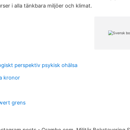
er i alla tänkbara miljöer och klimat.
giskt perspektiv psykisk ohälsa
a kronor
wert grens
nstagram posts - Gramho.com. Militär Bokstavering S