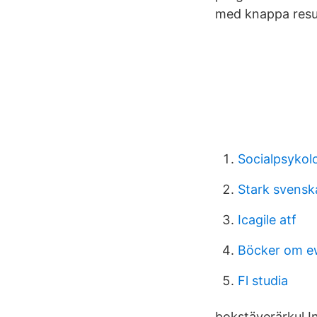
med knappa resurs
Socialpsykolo
Stark svensk
Icagile atf
Böcker om e
Fl studia
bokstäverärkul I