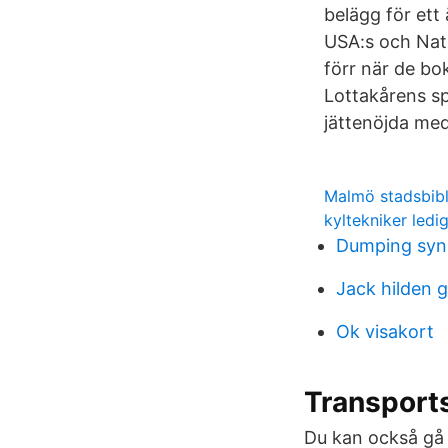
belägg för ett 
USA:s och Nato
förr när de bo
Lottakårens s
jättenöjda med 
Malmö stadsbibl
kyltekniker ledi
Dumping sy
Jack hilden 
Ok visakort
Transports
Du kan också gå 