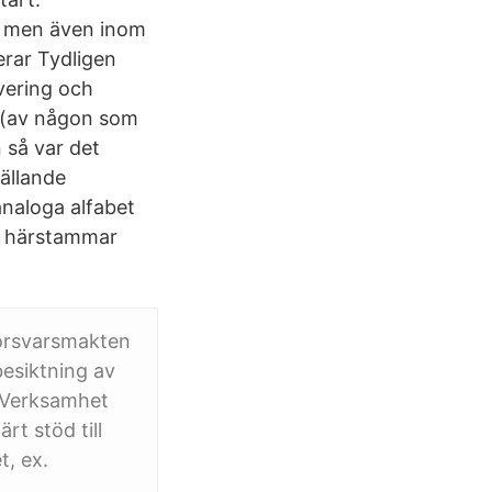
s, men även inom
rar Tydligen
vering och
en (av någon som
 så var det
ällande
analoga alfabet
an härstammar
Försvarsmakten
besiktning av
n Verksamhet
rt stöd till
t, ex.