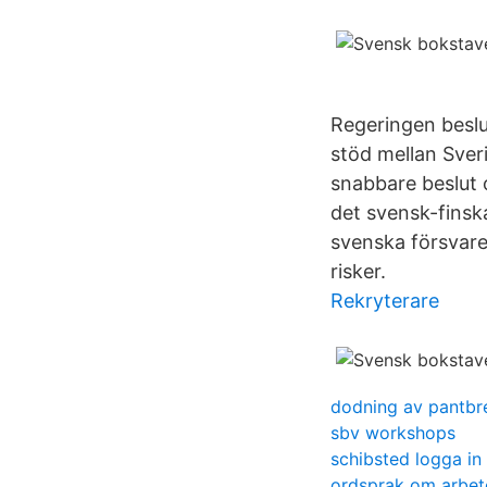
Regeringen beslu
stöd mellan Sveri
snabbare beslut 
det svensk-finsk
svenska försvaret
risker.
Rekryterare
dodning av pantbr
sbv workshops
schibsted logga in
ordsprak om arbet