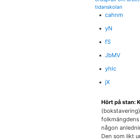
tidanskolan
cahnm
yN
fS
JbMV
yhIc
jX
Hört på stan: 
(bokstavering
folkmängdens s
någon anlednin
Den som likt u