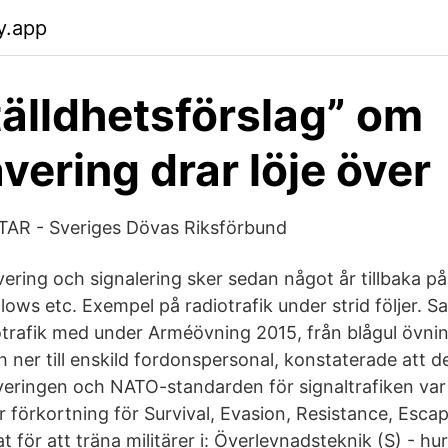
y.app
älldhetsförslag” om
vering drar löje över
R - Sveriges Dövas Riksförbund
ering och signalering sker sedan något år tillbaka p
ows etc. Exempel på radiotrafik under strid följer. Sa
trafik med under Arméövning 2015, från blågul övnin
ner till enskild fordonspersonal, konstaterade att de
eringen och NATO-standarden för signaltrafiken var 
r förkortning för Survival, Evasion, Resistance, Escap
 för att träna militärer i: Överlevnadsteknik (S) - h