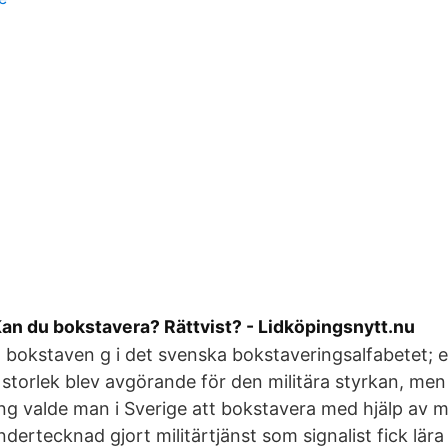
Kan du bokstavera? Rättvist? - Lidköpingsnytt.nu
) bokstaven g i det svenska bokstaveringsalfabetet;
torlek blev avgörande för den militära styrkan, men
g valde man i Sverige att bokstavera med hjälp av 
ndertecknad gjort militärtjänst som signalist fick lära