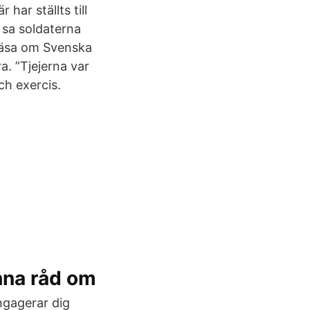
har ställts till
 sa soldaterna
 läsa om Svenska
. ”Tjejerna var
ch exercis.
nna råd om
ngagerar dig