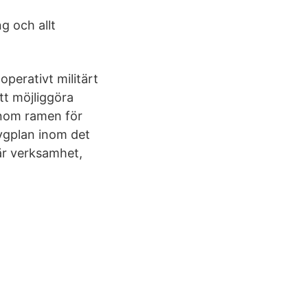
g och allt
perativt militärt
tt möjliggöra
inom ramen för
lygplan inom det
tär verksamhet,