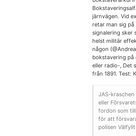
Bokstaveringsalf
järnvägen. Vid e
retar man sig på
signalering sker 
helst militär ef
någon (@Andreas
bokstavering på 
eller radio-, De
från 1891. Test:
JAS-kraschen 
eller Försvaret
fordon som til
för att försvar
polisen Välfyll