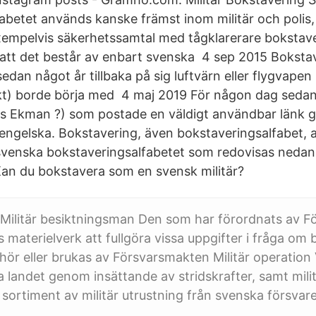
abetet används kanske främst inom militär och poli
xempelvis säkerhetssamtal med tågklarerare bokstave
 att det består av enbart svenska 4 sep 2015 Boksta
sedan något år tillbaka på sig luftvärn eller flygvap
fekt) borde börja med 4 maj 2019 För någon dag sedan
 Ekman ?) som postade en väldigt användbar länk g
engelska. Bokstavering, även bokstaveringsalfabet, 
t svenska bokstaveringsalfabetet som redovisas ned
 Kan du bokstavera som en svensk militär?
Militär besiktningsman Den som har förordnats av 
s materielverk att fullgöra vissa uppgifter i fråga om 
lhör eller brukas av Försvarsmakten Militär operatio
a landet genom insättande av stridskrafter, samt militä
t sortiment av militär utrustning från svenska försvare