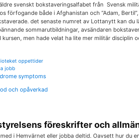
äldre svenskt bokstaveringsalfabet från Svensk militär 
s förfogande både i Afghanistan och ”Adam, Bertil”,
kstaverade. det senaste numret av Lottanytt kan du
pännande sommarutbildningar, avsändaren bokstavera
kursen, men hade velat ha lite mer militär disciplin o
ioteket oppettider
ga jobb
ndrome symptoms
god och opåverkad
tyrelsens föreskrifter och allmä
med i Hemvärnet eller jobba deltid. Oavsett hur du e