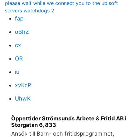
please wait while we connect you to the ubisoft
servers watchdogs 2
fap
oBhZ
cx
OR
iu
xvKcP
UhwK
Öppettider Strömsunds Arbete & Fritid AB i
Storgatan 6, 833
Ansök till Barn- och fritidsprogrammet,