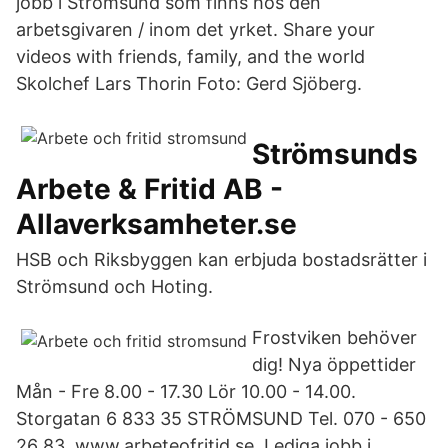
jobb i Strömsund som finns hos den
arbetsgivaren / inom det yrket. Share your
videos with friends, family, and the world
Skolchef Lars Thorin Foto: Gerd Sjöberg.
Strömsunds
Arbete & Fritid AB -
Allaverksamheter.se
HSB och Riksbyggen ​kan erbjuda bostadsrätter i
Strömsund och Hoting.
Frostviken behöver
dig! Nya öppettider
Mån - Fre 8.00 - 17.30 Lör 10.00 - 14.00.
Storgatan 6 833 35 STRÖMSUND Tel. 070 - 650
26 83. www.arbeteofritid.se Lediga jobb i